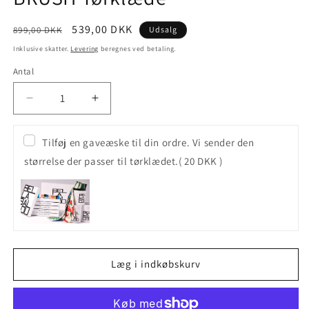
Normalpris
Udsalgspris
539,00 DKK
899,00 DKK
Udsalg
Inklusive skatter.
Levering
beregnes ved betaling.
Antal
Antal
Reducer
Øg
antallet
antallet
for
for
Tilføj en gaveæske til din ordre. Vi sender den
BRUSH
BRUSH
størrelse der passer til tørklædet.
( 20 DKK )
Tørklæde
Tørklæde
Læg i indkøbskurv